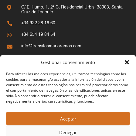

C/ El Humo, 1, 2º C, Residencial Urbis, 38003, Santa
Cruz de Tenerife

+34 922 28 16 60

+34 654 19 84 54

info@transitosmarioramos.com
Gestionar consentimiento
Mapa del sitio
Para ofrecer las mejores experiencias, utilizamos tecnologías como las
Inicio
cookies para almacenar y/o acceder a la información del dispositivo. El
consentimiento de estas tecnologías nos permitirá procesar datos como
Aduanas
el comportamiento de navegación o las identificaciones únicas en este
Importaciones
sitio. No consentir o retirar el consentimiento, puede afectar
negativamente a ciertas características y funciones.
Exportaciones
Documentación y enlaces
Aceptar
Contacto
Denegar
Blog